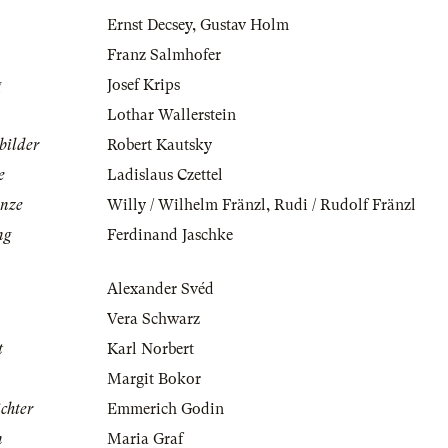
Ernst Decsey
,
Gustav Holm
Franz Salmhofer
g
Josef Krips
Lothar Wallerstein
bilder
Robert Kautsky
e
Ladislaus Czettel
änze
Willy / Wilhelm Fränzl
,
Rudi / Rudolf Fränzl
ng
Ferdinand Jaschke
Alexander Svéd
Vera Schwarz
t
Karl Norbert
Margit Bokor
ichter
Emmerich Godin
n
Maria Graf