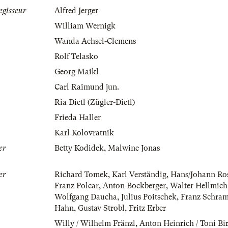
egisseur
Alfred Jerger
William Wernigk
Wanda Achsel-Clemens
Rolf Telasko
Georg Maikl
Carl Raimund jun.
Ria Dietl (Zügler-Dietl)
Frieda Haller
Karl Kolovratnik
er
Betty Kodidek
,
Malwine Jonas
er
Richard Tomek
,
Karl Verständig
,
Hans/Johann Ro
Franz Polcar
,
Anton Bockberger
,
Walter Hellmich
Wolfgang Daucha
,
Julius Poitschek
,
Franz Schram
Hahn
,
Gustav Strobl
,
Fritz Erber
Willy / Wilhelm Fränzl
,
Anton Heinrich / Toni Bi