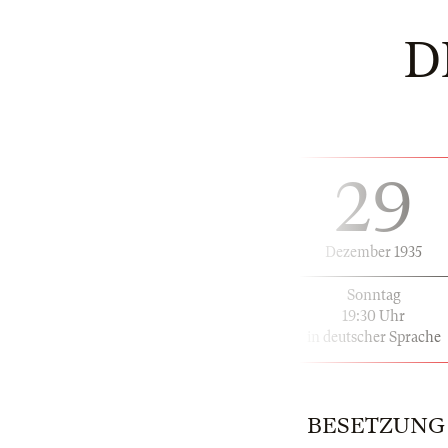
D
29
Dezember 1935
Sonntag
19:30 Uhr
in deutscher Sprache
BESETZUNG | 