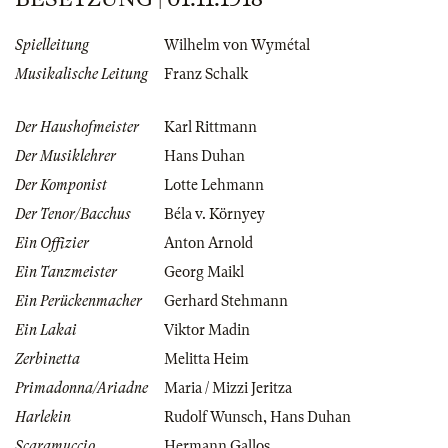
Spielleitung
Wilhelm von Wymétal
Musikalische Leitung
Franz Schalk
Der Haushofmeister
Karl Rittmann
Der Musiklehrer
Hans Duhan
Der Komponist
Lotte Lehmann
Der Tenor/Bacchus
Béla v. Környey
Ein Offizier
Anton Arnold
Ein Tanzmeister
Georg Maikl
Ein Perückenmacher
Gerhard Stehmann
Ein Lakai
Viktor Madin
Zerbinetta
Melitta Heim
Primadonna/Ariadne
Maria / Mizzi Jeritza
Harlekin
Rudolf Wunsch
,
Hans Duhan
Scaramuccio
Hermann Gallos