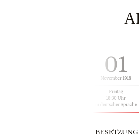
A
01
November 1918
Freitag
18:30 Uhr
in deutscher Sprache
BESETZUNG | 