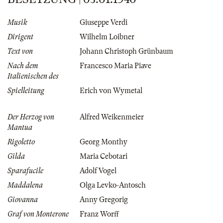
Musik
Giuseppe Verdi
Dirigent
Wilhelm Loibner
Text von
Johann Christoph Grünbaum
Nach dem
Francesco Maria Piave
Italienischen des
Spielleitung
Erich von Wymetal
Der Herzog von
Alfred Weikenmeier
Mantua
Rigoletto
Georg Monthy
Gilda
Maria Cebotari
Sparafucile
Adolf Vogel
Maddalena
Olga Levko-Antosch
Giovanna
Anny Gregorig
Graf von Monterone
Franz Worff