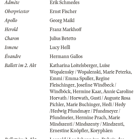
Admète
Erik Schmedes
Oberpriester
Ernst Fischer
Apollo
Georg Maikl
Herold
Franz Markhoff
Charon
Julius Betetto
Ismene
Lucy Heßl
Évandre
Hermann Gallos
Ballett im 2. Akt
Katharina Loitelsberger
,
Luise
Wopalensky / Wopalenski
,
Marie Peterka
,
Emmi / Emma Spuller
,
Regine
Fleischinger
,
Josefine Windbeck /
Windböck
,
Hermine Kaar
,
Annie Caroline
Horvath / Horwath
,
Gusti / Auguste Rosa
Pichler
,
Marie Buchinger
,
Hedi / Hedy
/Hedwig Pfundmayr / Pfundmeyer /
Pfundmeier
,
Hermine Prach
,
Marie
Mindszenti / Mindszenty / Mindzenti
,
Ernestine Knöpfler
,
Koryphäen