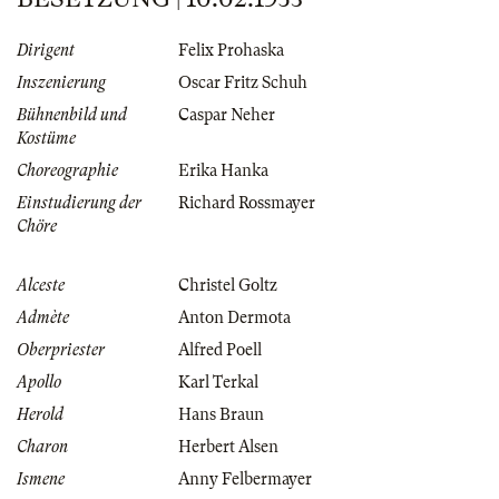
Dirigent
Felix Prohaska
Inszenierung
Oscar Fritz Schuh
Bühnenbild und
Caspar Neher
Kostüme
Choreographie
Erika Hanka
Einstudierung der
Richard Rossmayer
Chöre
Alceste
Christel Goltz
Admète
Anton Dermota
Oberpriester
Alfred Poell
Apollo
Karl Terkal
Herold
Hans Braun
Charon
Herbert Alsen
Ismene
Anny Felbermayer