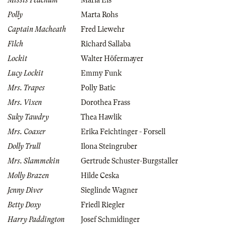
Missis Peachum
Maria Eis
Polly
Marta Rohs
Captain Macheath
Fred Liewehr
Filch
Richard Sallaba
Lockit
Walter Höfermayer
Lucy Lockit
Emmy Funk
Mrs. Trapes
Polly Batic
Mrs. Vixen
Dorothea Frass
Suky Tawdry
Thea Hawlik
Mrs. Coaxer
Erika Feichtinger - Forsell
Dolly Trull
Ilona Steingruber
Mrs. Slammekin
Gertrude Schuster-Burgstaller
Molly Brazen
Hilde Ceska
Jenny Diver
Sieglinde Wagner
Betty Doxy
Friedl Riegler
Harry Paddington
Josef Schmidinger