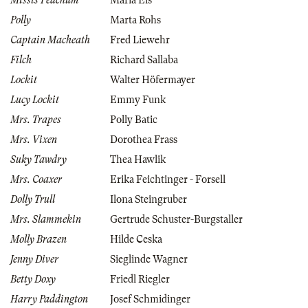
Missis Peachum
Maria Eis
Polly
Marta Rohs
Captain Macheath
Fred Liewehr
Filch
Richard Sallaba
Lockit
Walter Höfermayer
Lucy Lockit
Emmy Funk
Mrs. Trapes
Polly Batic
Mrs. Vixen
Dorothea Frass
Suky Tawdry
Thea Hawlik
Mrs. Coaxer
Erika Feichtinger - Forsell
Dolly Trull
Ilona Steingruber
Mrs. Slammekin
Gertrude Schuster-Burgstaller
Molly Brazen
Hilde Ceska
Jenny Diver
Sieglinde Wagner
Betty Doxy
Friedl Riegler
Harry Paddington
Josef Schmidinger