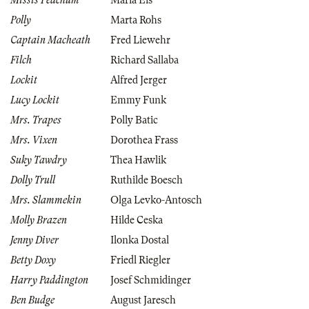
Missis Peachum
Maria Eis
Polly
Marta Rohs
Captain Macheath
Fred Liewehr
Filch
Richard Sallaba
Lockit
Alfred Jerger
Lucy Lockit
Emmy Funk
Mrs. Trapes
Polly Batic
Mrs. Vixen
Dorothea Frass
Suky Tawdry
Thea Hawlik
Dolly Trull
Ruthilde Boesch
Mrs. Slammekin
Olga Levko-Antosch
Molly Brazen
Hilde Ceska
Jenny Diver
Ilonka Dostal
Betty Doxy
Friedl Riegler
Harry Paddington
Josef Schmidinger
Ben Budge
August Jaresch