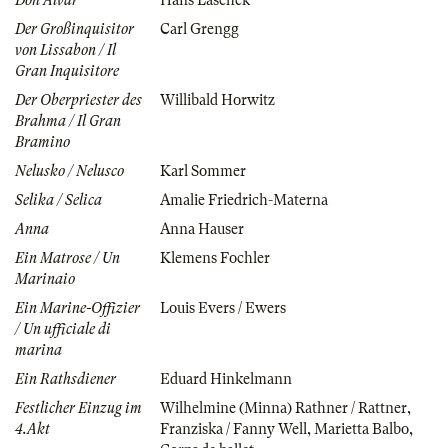
Don Alvar
Hans Laschek
Der Großinquisitor
Carl Grengg
von Lissabon / Il
Gran Inquisitore
Der Oberpriester des
Willibald Horwitz
Brahma / Il Gran
Bramino
Nelusko / Nelusco
Karl Sommer
Selika / Selica
Amalie Friedrich-Materna
Anna
Anna Hauser
Ein Matrose / Un
Klemens Fochler
Marinaio
Ein Marine-Offizier
Louis Evers / Ewers
/ Un ufficiale di
marina
Ein Rathsdiener
Eduard Hinkelmann
Festlicher Einzug im
Wilhelmine (Minna) Rathner / Rattner
,
4.Akt
Franziska / Fanny Well
,
Marietta Balbo
,