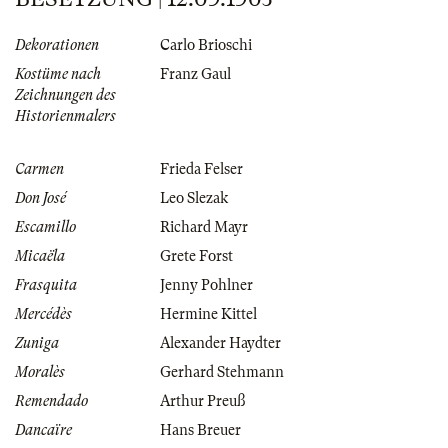
Dekorationen
Carlo Brioschi
Kostüme nach
Franz Gaul
Zeichnungen des
Historienmalers
Carmen
Frieda Felser
Don José
Leo Slezak
Escamillo
Richard Mayr
Micaëla
Grete Forst
Frasquita
Jenny Pohlner
Mercédès
Hermine Kittel
Zuniga
Alexander Haydter
Moralès
Gerhard Stehmann
Remendado
Arthur Preuß
Dancaïre
Hans Breuer