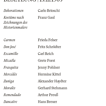
Dekorationen
Carlo Brioschi
Kostüme nach
Franz Gaul
Zeichnungen des
Historienmalers
Carmen
Frieda Felser
Don José
Fritz Schrödter
Escamillo
Carl Reich
Micaëla
Grete Forst
Frasquita
Jenny Pohlner
Mercédès
Hermine Kittel
Zuniga
Alexander Haydter
Moralès
Gerhard Stehmann
Remendado
Arthur Preuß
Dancaïre
Hans Breuer