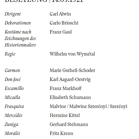
Dirigent
Carl Alwin
Dekorationen
Carlo Brioschi
Kostüme nach
Franz Gaul
Zeichnungen des
Historienmalers
Regie
Wilhelm von Wymétal
Carmen
Marie Gutheil-Schoder
Don José
Karl Aagard-Oestvig
Escamillo
Franz Markhoff
Micaëla
Elisabeth Schumann
Frasquita
Malvine / Malwine Szterényi / Szerényi
Mercédès
Hermine Kittel
Zuniga
Gerhard Stehmann
Moralès
Fritz Krenn