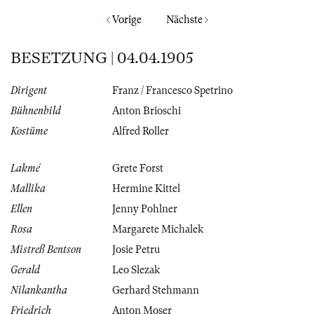
Vorige
Nächste
BESETZUNG | 04.04.1905
Dirigent
Franz / Francesco Spetrino
Bühnenbild
Anton Brioschi
Kostüme
Alfred Roller
Lakmé
Grete Forst
Mallika
Hermine Kittel
Ellen
Jenny Pohlner
Rosa
Margarete Michalek
Mistreß Bentson
Josie Petru
Gerald
Leo Slezak
Nilankantha
Gerhard Stehmann
Friedrich
Anton Moser