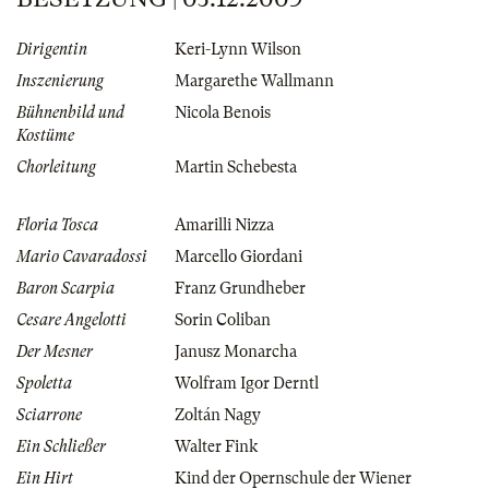
Dirigentin
Keri-Lynn Wilson
Inszenierung
Margarethe Wallmann
Bühnenbild und
Nicola Benois
Kostüme
Chorleitung
Martin Schebesta
Floria Tosca
Amarilli Nizza
Mario Cavaradossi
Marcello Giordani
Baron Scarpia
Franz Grundheber
Cesare Angelotti
Sorin Coliban
Der Mesner
Janusz Monarcha
Spoletta
Wolfram Igor Derntl
Sciarrone
Zoltán Nagy
Ein Schließer
Walter Fink
Ein Hirt
Kind der Opernschule der Wiener