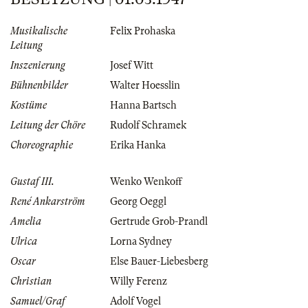
Musikalische
Felix Prohaska
Leitung
Inszenierung
Josef Witt
Bühnenbilder
Walter Hoesslin
Kostüme
Hanna Bartsch
Leitung der Chöre
Rudolf Schramek
Choreographie
Erika Hanka
Gustaf III.
Wenko Wenkoff
René Ankarström
Georg Oeggl
Amelia
Gertrude Grob-Prandl
Ulrica
Lorna Sydney
Oscar
Else Bauer-Liebesberg
Christian
Willy Ferenz
Samuel/Graf
Adolf Vogel