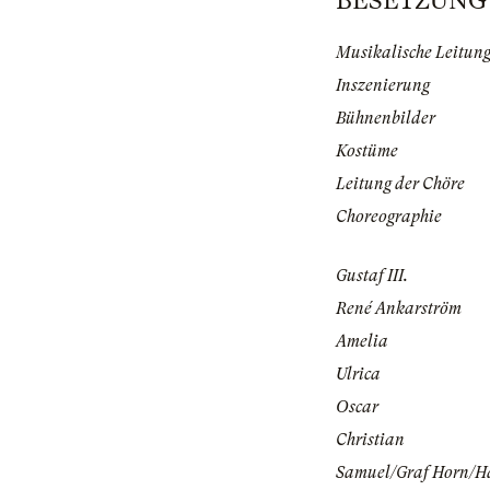
BESETZUNG | 
Musikalische Leitun
Inszenierung
Bühnenbilder
Kostüme
Leitung der Chöre
Choreographie
Gustaf III.
René Ankarström
Amelia
Ulrica
Oscar
Christian
Samuel/Graf Horn/Ha