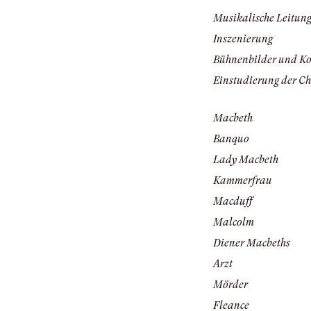
Musikalische Leitun
Inszenierung
Bühnenbilder und K
Einstudierung der Ch
Macbeth
Banquo
Lady Macbeth
Kammerfrau
Macduff
Malcolm
Diener Macbeths
Arzt
Mörder
Fleance