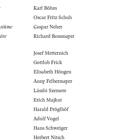
g
Karl Böhm
Oscar Fritz Schuh
ostüme
Caspar Neher
öre
Richard Rossmayer
Josef Metternich
Gottlob Frick
Elisabeth Höngen
Anny Felbermayer
László Szemere
Erich Majkut
Harald Pröglhöf
Adolf Vogel
Hans Schweiger
Herbert Nitsch