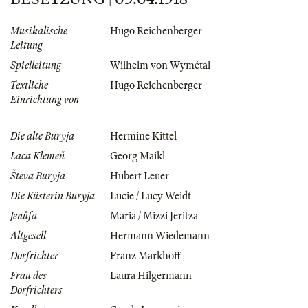
Musikalische
Hugo Reichenberger
Leitung
Spielleitung
Wilhelm von Wymétal
Textliche
Hugo Reichenberger
Einrichtung von
Die alte Buryja
Hermine Kittel
Laca Klemeň
Georg Maikl
Števa Buryja
Hubert Leuer
Die Küsterin Buryja
Lucie / Lucy Weidt
Jenůfa
Maria / Mizzi Jeritza
Altgesell
Hermann Wiedemann
Dorfrichter
Franz Markhoff
Frau des
Laura Hilgermann
Dorfrichters