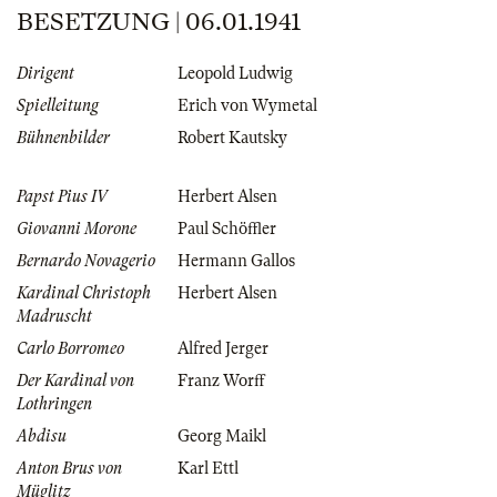
BESETZUNG | 06.01.1941
Dirigent
Leopold Ludwig
Spielleitung
Erich von Wymetal
Bühnenbilder
Robert Kautsky
Papst Pius IV
Herbert Alsen
Giovanni Morone
Paul Schöffler
Bernardo Novagerio
Hermann Gallos
Kardinal Christoph
Herbert Alsen
Madruscht
Carlo Borromeo
Alfred Jerger
Der Kardinal von
Franz Worff
Lothringen
Abdisu
Georg Maikl
Anton Brus von
Karl Ettl
Müglitz