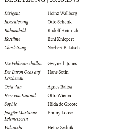
Dirigent
Heinz Wallberg
Inszenierung
Otto Schenk
Bühnenbild
Rudolf Heinrich
Kostüme
Erni Kniepert
Chorleitung
Norbert Balatsch
Die Feldmarschallin
Gwyneth Jones
Der Baron Ochs auf
Hans Sotin
Lerchenau
Octavian
Agnes Baltsa
Herr von Faninal
Otto Wiener
Sophie
Hilda de Groote
Jungfer Marianne
Emmy Loose
Leitmetzerin
Valzacchi
Heinz Zednik