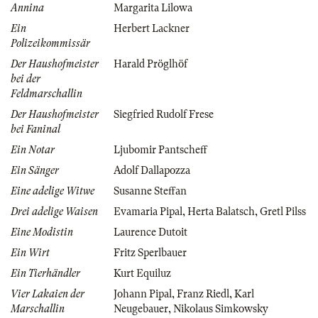
Annina
Margarita Lilowa
Ein
Herbert Lackner
Polizeikommissär
Der Haushofmeister
Harald Pröglhöf
bei der
Feldmarschallin
Der Haushofmeister
Siegfried Rudolf Frese
bei Faninal
Ein Notar
Ljubomir Pantscheff
Ein Sänger
Adolf Dallapozza
Eine adelige Witwe
Susanne Steffan
Drei adelige Waisen
Evamaria Pipal
,
Herta Balatsch
,
Gretl Pilss
Eine Modistin
Laurence Dutoit
Ein Wirt
Fritz Sperlbauer
Ein Tierhändler
Kurt Equiluz
Vier Lakaien der
Johann Pipal
,
Franz Riedl
,
Karl
Marschallin
Neugebauer
,
Nikolaus Simkowsky