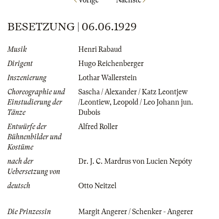
Vorige
Nächste
BESETZUNG | 06.06.1929
Musik
Henri Rabaud
Dirigent
Hugo Reichenberger
Inszenierung
Lothar Wallerstein
Choreographie und
Sascha / Alexander / Katz Leontjew
Einstudierung der
/Leontiew
,
Leopold / Leo Johann jun.
Tänze
Dubois
Entwürfe der
Alfred Roller
Bühnenbilder und
Kostüme
nach der
Dr. J. C. Mardrus von Lucien Nepóty
Uebersetzung von
deutsch
Otto Neitzel
Die Prinzessin
Margit Angerer / Schenker - Angerer