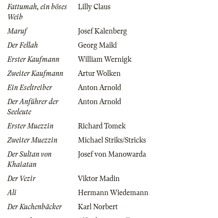
Fattumah, ein böses
Lilly Claus
Weib
Maruf
Josef Kalenberg
Der Fellah
Georg Maikl
Erster Kaufmann
William Wernigk
Zweiter Kaufmann
Artur Wolken
Ein Eseltreiber
Anton Arnold
Der Anführer der
Anton Arnold
Seeleute
Erster Muezzin
Richard Tomek
Zweiter Muezzin
Michael Striks/Stricks
Der Sultan von
Josef von Manowarda
Khaiatan
Der Vezir
Viktor Madin
Ali
Hermann Wiedemann
Der Kuchenbäcker
Karl Norbert