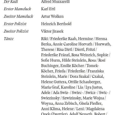
Der Kadi
Alfred Muzzarelli
Erster Mameluck
Karl Ettl
Zweiter Mameluck
Artur Wolken
Erster Polizist
Heinrich Berthold
Zweiter Polizist
Viktor Jirasek
Tänze
Riki / Friederike Raab
,
Hermine / Herma
Berka
,
Annie Caroline Horvath / Horwath
,
Therese / Risa Dirtl / Diertl
,
Fritzi /
Friederike Fränzl
,
Rosa Weinrich
,
Sophie /
Sofie Hurm
,
Hilde Steinlein
,
Rosa / Rosi
Buchinger
,
Emilie Köcher / Tomek-
Köcher
,
Frieda / Friederike / Franziska
Steinlein
,
Marie / Dora Szakal / Czakal
,
Helene Guttera
,
Ottilie Schauberger
,
Maria Graf
,
Karoline / Lia / Lya Justus
,
Adele / Ada Swiz- / Swiec- / Swicz- / Swic- /
Swiezinsky / Szwizinsky
,
Marie Wojna /
Woyna
,
Anna Zebisch
,
Gisela Fiedler
,
Anni Klima
,
Helene / Leni / Magdalena
Opek (Zwettler)
,
Adolf Nemeth
,
Robert /