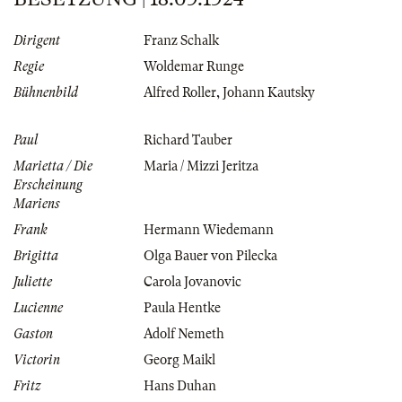
Dirigent
Franz Schalk
Regie
Woldemar Runge
Bühnenbild
Alfred Roller
,
Johann Kautsky
Paul
Richard Tauber
Marietta / Die
Maria / Mizzi Jeritza
Erscheinung
Mariens
Frank
Hermann Wiedemann
Brigitta
Olga Bauer von Pilecka
Juliette
Carola Jovanovic
Lucienne
Paula Hentke
Gaston
Adolf Nemeth
Victorin
Georg Maikl
Fritz
Hans Duhan