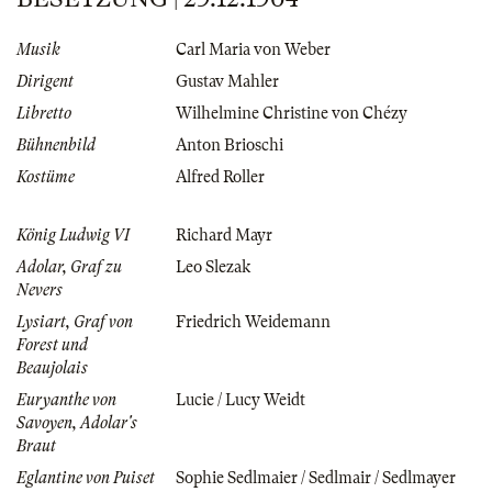
Musik
Carl Maria von Weber
Dirigent
Gustav Mahler
Libretto
Wilhelmine Christine von Chézy
Bühnenbild
Anton Brioschi
Kostüme
Alfred Roller
König Ludwig VI
Richard Mayr
Adolar, Graf zu
Leo Slezak
Nevers
Lysiart, Graf von
Friedrich Weidemann
Forest und
Beaujolais
Euryanthe von
Lucie / Lucy Weidt
Savoyen, Adolar's
Braut
Eglantine von Puiset
Sophie Sedlmaier / Sedlmair / Sedlmayer