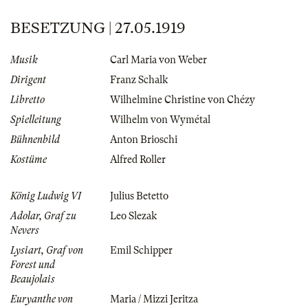
BESETZUNG | 27.05.1919
Musik
Carl Maria von Weber
Dirigent
Franz Schalk
Libretto
Wilhelmine Christine von Chézy
Spielleitung
Wilhelm von Wymétal
Bühnenbild
Anton Brioschi
Kostüme
Alfred Roller
König Ludwig VI
Julius Betetto
Adolar, Graf zu
Leo Slezak
Nevers
Lysiart, Graf von
Emil Schipper
Forest und
Beaujolais
Euryanthe von
Maria / Mizzi Jeritza