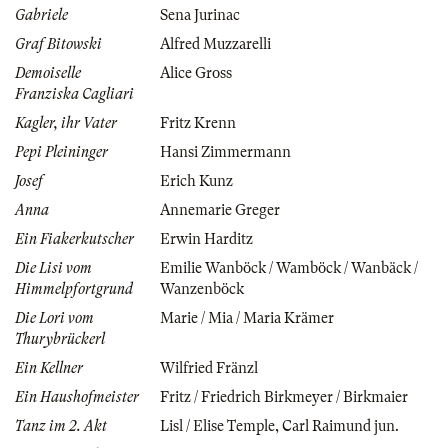
Gabriele
Sena Jurinac
Graf Bitowski
Alfred Muzzarelli
Demoiselle
Alice Gross
Franziska Cagliari
Kagler, ihr Vater
Fritz Krenn
Pepi Pleininger
Hansi Zimmermann
Josef
Erich Kunz
Anna
Annemarie Greger
Ein Fiakerkutscher
Erwin Harditz
Die Lisi vom
Emilie Wanböck / Wamböck / Wanbäck /
Himmelpfortgrund
Wanzenböck
Die Lori vom
Marie / Mia / Maria Krämer
Thurybrückerl
Ein Kellner
Wilfried Fränzl
Ein Haushofmeister
Fritz / Friedrich Birkmeyer / Birkmaier
Tanz im 2. Akt
Lisl / Elise Temple
,
Carl Raimund jun.