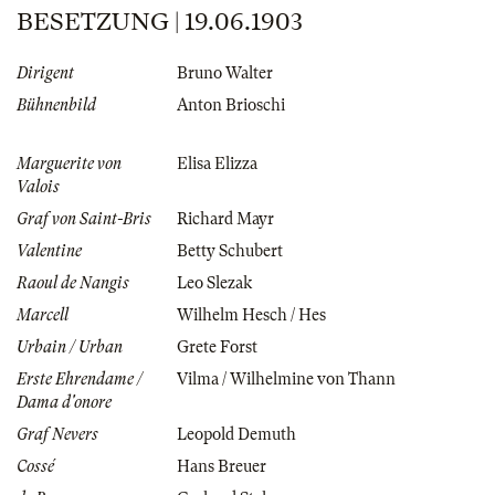
BESETZUNG | 19.06.1903
Dirigent
Bruno Walter
Bühnenbild
Anton Brioschi
Marguerite von
Elisa Elizza
Valois
Graf von Saint-Bris
Richard Mayr
Valentine
Betty Schubert
Raoul de Nangis
Leo Slezak
Marcell
Wilhelm Hesch / Hes
Urbain / Urban
Grete Forst
Erste Ehrendame /
Vilma / Wilhelmine von Thann
Dama d'onore
Graf Nevers
Leopold Demuth
Cossé
Hans Breuer