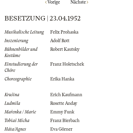
Vorige
Nächste
BESETZUNG | 23.04.1952
Musikalische Leitung
Felix Prohaska
Inszenierung
Adolf Rott
Bühnenbilder und
Robert Kautsky
Kostüme
Einstudierung der
Franz Holetschek
Chöre
Choreographie
Erika Hanka
Krušina
Erich Kaufmann
Ludmila
Rosette Anday
Mařenka / Marie
Emmy Funk
Tobiaš Mícha
Franz Bierbach
Háta/Agnes
Eva Görner