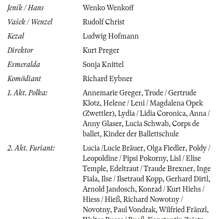
Jeník / Hans
Wenko Wenkoff
Vašek / Wenzel
Rudolf Christ
Kezal
Ludwig Hofmann
Direktor
Kurt Preger
Esmeralda
Sonja Knittel
Komödiant
Richard Eybner
1. Akt. Polka:
Annemarie Greger
,
Trude / Gertrude
Klotz
,
Helene / Leni / Magdalena Opek
(Zwettler)
,
Lydia / Lidia Coronica
,
Anna /
Anny Glaser
,
Lucia Schwab
,
Corps de
ballet
,
Kinder der Ballettschule
2. Akt. Furiant:
Lucia /Lucie Bräuer
,
Olga Fiedler
,
Poldy /
Leopoldine / Pipsi Pokorny
,
Lisl / Elise
Temple
,
Edeltraut / Traude Brexner
,
Inge
Fiala
,
Ilse / Ilsetraud Kopp
,
Gerhard Dirtl
,
Arnold Jandosch
,
Konrad / Kurt Hiehs /
Hiess / Hieß
,
Richard Nowotny /
Novotny
,
Paul Vondrak
,
Wilfried Fränzl
,