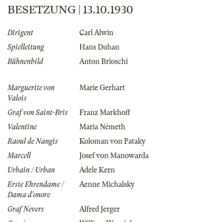
BESETZUNG | 13.10.1930
Dirigent
Carl Alwin
Spielleitung
Hans Duhan
Bühnenbild
Anton Brioschi
Marguerite von
Marie Gerhart
Valois
Graf von Saint-Bris
Franz Markhoff
Valentine
Maria Németh
Raoul de Nangis
Koloman von Pataky
Marcell
Josef von Manowarda
Urbain / Urban
Adele Kern
Erste Ehrendame /
Aenne Michalsky
Dama d'onore
Graf Nevers
Alfred Jerger