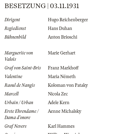
BESETZUNG | 03.11.1931
Dirigent
Hugo Reichenberger
Regiedienst
Hans Duhan
Bühnenbild
Anton Brioschi
Marguerite von
Marie Gerhart
Valois
Graf von Saint-Bris
Franz Markhoff
Valentine
Maria Németh
Raoul de Nangis
Koloman von Pataky
Marcell
Nicola Zec
Urbain / Urban
Adele Kern
Erste Ehrendame /
Aenne Michalsky
Dama d'onore
Graf Nevers
Karl Hammes