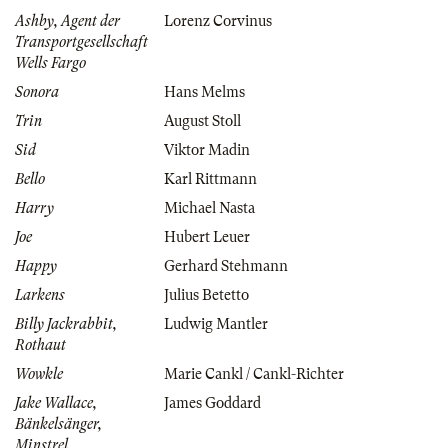
Ashby, Agent der
Lorenz Corvinus
Transportgesellschaft
Wells Fargo
Sonora
Hans Melms
Trin
August Stoll
Sid
Viktor Madin
Bello
Karl Rittmann
Harry
Michael Nasta
Joe
Hubert Leuer
Happy
Gerhard Stehmann
Larkens
Julius Betetto
Billy Jackrabbit,
Ludwig Mantler
Rothaut
Wowkle
Marie Cankl / Cankl-Richter
Jake Wallace,
James Goddard
Bänkelsänger,
Minstrel