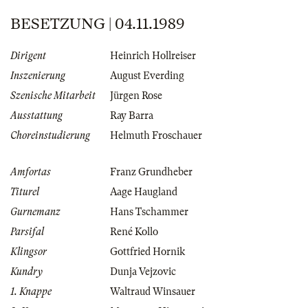
BESETZUNG | 04.11.1989
Dirigent
Heinrich Hollreiser
Inszenierung
August Everding
Szenische Mitarbeit
Jürgen Rose
Ausstattung
Ray Barra
Choreinstudierung
Helmuth Froschauer
Amfortas
Franz Grundheber
Titurel
Aage Haugland
Gurnemanz
Hans Tschammer
Parsifal
René Kollo
Klingsor
Gottfried Hornik
Kundry
Dunja Vejzovic
1. Knappe
Waltraud Winsauer