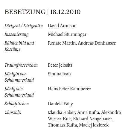
BESETZUNG | 18.12.2010
Dirigent / Dirigentin
David Aronson
Inszenierung
Michael Sturminger
Bühnenbild und
Renate Martin
,
Andreas Donhauser
Kostüme
Traumfresserchen
Peter Jelosits
Königin von
Simina Ivan
Schlummerland
König von
Hans Peter Kammerer
Schlummerland
Schlafittchen
Daniela Fally
Chorsoli:
Claudia Haber
,
Anna Kufta
,
Alexandra
Wieser-Enk
,
Richard Neugebauer
,
Thomasz Kufta
,
Maciej Idziorek