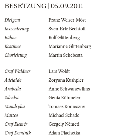
BESETZUNG | 05.09.2011
Dirigent
Franz Welser-Möst
Inszenierung
Sven-Eric Bechtolf
Bühne
Rolf Glittenberg
Kostüme
Marianne Glittenberg
Chorleitung
Martin Schebesta
Graf Waldner
Lars Woldt
Adelaide
Zoryana Kushpler
Arabella
Anne Schwanewilms
Zdenka
Genia Kühmeier
Mandryka
Tomasz Konieczny
Matteo
Michael Schade
Graf Elemér
Gergely Németi
Graf Dominik
Adam Plachetka