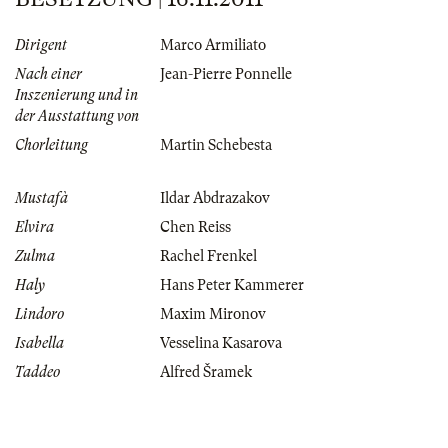
Dirigent
Marco Armiliato
Nach einer
Jean-Pierre Ponnelle
Inszenierung und in
der Ausstattung von
Chorleitung
Martin Schebesta
Mustafà
Ildar Abdrazakov
Elvira
Chen Reiss
Zulma
Rachel Frenkel
Haly
Hans Peter Kammerer
Lindoro
Maxim Mironov
Isabella
Vesselina Kasarova
Taddeo
Alfred Šramek