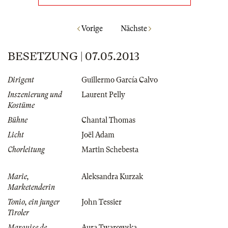
Vorige
Nächste
BESETZUNG | 07.05.2013
Dirigent
Guillermo García Calvo
Inszenierung und
Laurent Pelly
Kostüme
Bühne
Chantal Thomas
Licht
Joël Adam
Chorleitung
Martin Schebesta
Marie,
Aleksandra Kurzak
Marketenderin
Tonio, ein junger
John Tessier
Tiroler
Marquise de
Aura Twarowska