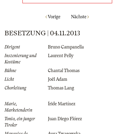
Vorige
Nächste
BESETZUNG | 04.11.2013
Dirigent
Bruno Campanella
Inszenierung und
Laurent Pelly
Kostüme
Bühne
Chantal Thomas
Licht
Joël Adam
Chorleitung
Thomas Lang
Marie,
Íride Martínez
Marketenderin
Tonio, ein junger
Juan Diego Flórez
Tiroler
Marquise de
Aura Twarowska