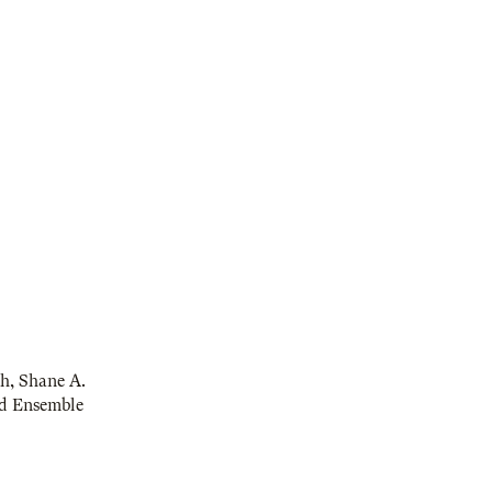
ch
,
Shane A.
d Ensemble