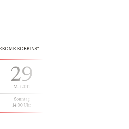
N JEROME ROBBINS"
29
Mai 2011
Sonntag
14:00 Uhr