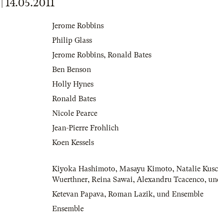
14.05.2011
Jerome Robbins
Philip Glass
Jerome Robbins
,
Ronald Bates
Ben Benson
Holly Hynes
Ronald Bates
Nicole Pearce
Jean-Pierre Frohlich
Koen Kessels
Kiyoka Hashimoto
,
Masayu Kimoto
,
Natalie Kus
Wuerthner
,
Reina Sawai
,
Alexandru Tcacenco
,
un
Ketevan Papava
,
Roman Lazik
,
und Ensemble
Ensemble