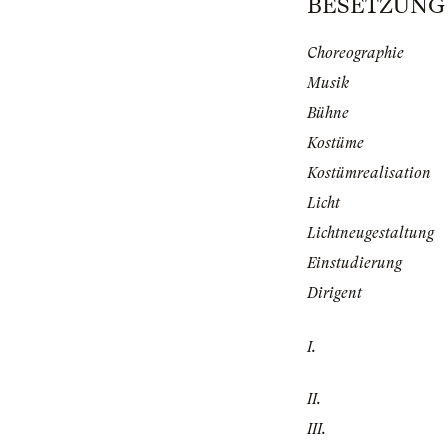
BESETZUNG | 
Choreographie
Musik
Bühne
Kostüme
Kostümrealisation
Licht
Lichtneugestaltung
Einstudierung
Dirigent
I.
II.
III.