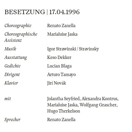
BESETZUNG | 17.04.1996
Choreographie
Renato Zanella
Choreographische
Marialuise Jaska
Assistenz
Musik
Igor Strawinski / Stravinsky
Ausstattung
Keso Dekker
Gedichte
Lucian Blaga
Dirigent
Arturo Tamayo
Klavier
Jirí Novák
mit
Jolantha Seyfried
,
Alexandra Kontrus
,
Marialuise Jaska
,
Wolfgang Grascher
,
Hugo Therkelson
Sprecher
Renato Zanella