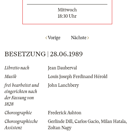
Mittwoch
18:30 Uhr
Vorige
Nächste
BESETZUNG | 28.06.1989
Libretto nach
Jean Dauberval
Musik
Louis Joseph Ferdinand Hérold
frei bearbeitet und
John Lanchbery
eingerichten nach
der Fassung von
1828
Choreographie
Frederick Ashton
Choreographische
Gerlinde Dill
,
Carlos Gacio
,
Milan Hatala
,
Assistenz
Zoltan Nagy