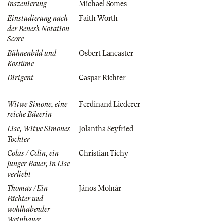
Inszenierung
Michael Somes
Einstudierung nach
Faith Worth
der Benesh Notation
Score
Bühnenbild und
Osbert Lancaster
Kostüme
Dirigent
Caspar Richter
Witwe Simone, eine
Ferdinand Liederer
reiche Bäuerin
Lise, Witwe Simones
Jolantha Seyfried
Tochter
Colas / Colin, ein
Christian Tichy
junger Bauer, in Lise
verliebt
Thomas / Ein
János Molnár
Pächter und
wohlhabender
Weinbauer