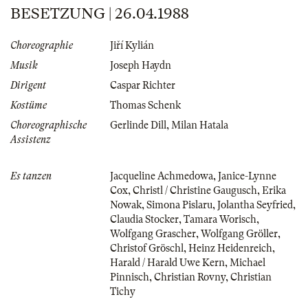
BESETZUNG | 26.04.1988
Choreographie
Jiří Kylián
Musik
Joseph Haydn
Dirigent
Caspar Richter
Kostüme
Thomas Schenk
Choreographische
Gerlinde Dill
,
Milan Hatala
Assistenz
Es tanzen
Jacqueline Achmedowa
,
Janice-Lynne
Cox
,
Christl / Christine Gaugusch
,
Erika
Nowak
,
Simona Pislaru
,
Jolantha Seyfried
,
Claudia Stocker
,
Tamara Worisch
,
Wolfgang Grascher
,
Wolfgang Gröller
,
Christof Gröschl
,
Heinz Heidenreich
,
Harald / Harald Uwe Kern
,
Michael
Pinnisch
,
Christian Rovny
,
Christian
Tichy