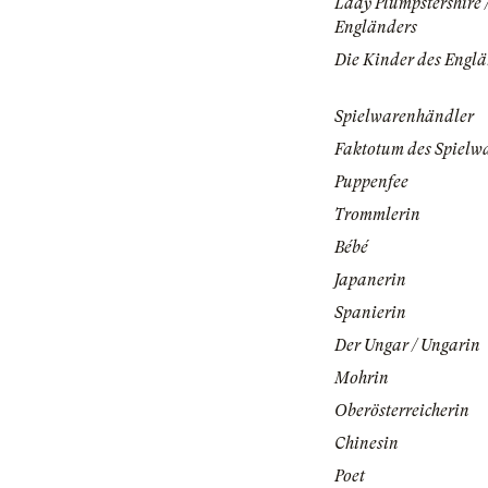
Lady Plumpstershire 
Engländers
Die Kinder des Engl
Spielwarenhändler
Faktotum des Spielw
Puppenfee
Trommlerin
Bébé
Japanerin
Spanierin
Der Ungar / Ungarin
Mohrin
Oberösterreicherin
Chinesin
Poet