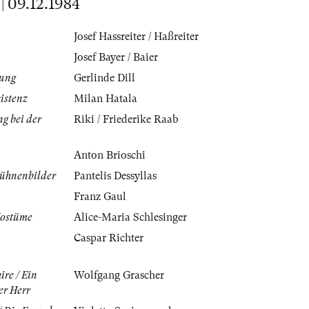
09.12.1984
Josef Hassreiter / Haßreiter
Josef Bayer / Baier
rung
Gerlinde Dill
istenz
Milan Hatala
g bei der
Riki / Friederike Raab
Anton Brioschi
Bühnenbilder
Pantelis Dessyllas
Franz Gaul
Kostüme
Alice-Maria Schlesinger
Caspar Richter
ire / Ein
Wolfgang Grascher
er Herr