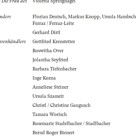
/ Die Frau des
Violetta Springnagel
änders
Florian Deutsch
,
Markus Knopp
,
Ursula Hambsch-
Ferraz / Ferraz-Leite
Gerhard Dirtl
arenhändlers
Gottfried Krenstetter
Roswitha Over
Jolantha Seyfried
Barbara Tiefenbacher
Inge Kozna
Anneliese Steiner
Ursula Szameit
Christl / Christine Gaugusch
Tamara Worisch
Rosemarie Stadelbacher / Stadlbacher
Bernd Roger Bienert