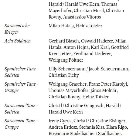
Harald / Harald Uwe Kern
,
Thomas
Mayerhofer
,
Christian Musil
,
Christian
Rovny
,
Anastassios Vitoros
Sarazenische
Milan Hatala
,
Heinz Totzler
Krieger
Acht Soldaten
Gerhard Blasch
,
Oswald Haderer
,
Milan
Hatala
,
Anton Hejna
,
Karl Kral
,
Gottfried
Krenstetter
,
Ferdinand Liederer
,
Wolfgang Pöltner
Spanischer Tanz -
Lilly Scheuermann / Jacob-Scheuermann
,
Solisten
Christian Tichy
Spanischer Tanz -
Wolfgang Grascher
,
Franz Peter Károlyi
,
Gruppe
Thomas Mayerhofer
,
János Molnár
,
Christian Rovny
,
Heinz Totzler
Sarazenen-Tanz -
Christl / Christine Gaugusch
,
Harald /
Solisten
Harald Uwe Kern
Sarazenen-Tanz -
Irene Cyrus
,
Christl / Christine Elsinger
,
Gruppe
Andrea Erdesz
,
Stefania Kiss
,
Klara Rigo
,
Rosemarie Stadelbacher / Stadlbacher
,