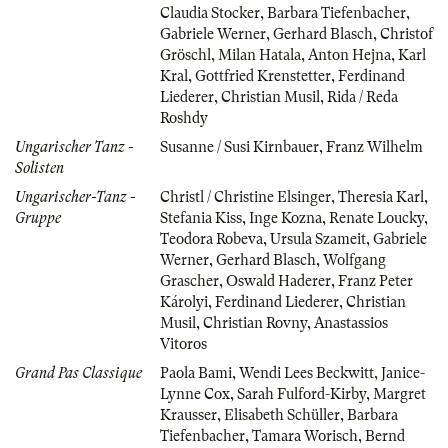
Claudia Stocker
,
Barbara Tiefenbacher
,
Gabriele Werner
,
Gerhard Blasch
,
Christof
Gröschl
,
Milan Hatala
,
Anton Hejna
,
Karl
Kral
,
Gottfried Krenstetter
,
Ferdinand
Liederer
,
Christian Musil
,
Rida / Reda
Roshdy
Ungarischer Tanz -
Susanne / Susi Kirnbauer
,
Franz Wilhelm
Solisten
Ungarischer-Tanz -
Christl / Christine Elsinger
,
Theresia Karl
,
Gruppe
Stefania Kiss
,
Inge Kozna
,
Renate Loucky
,
Teodora Robeva
,
Ursula Szameit
,
Gabriele
Werner
,
Gerhard Blasch
,
Wolfgang
Grascher
,
Oswald Haderer
,
Franz Peter
Károlyi
,
Ferdinand Liederer
,
Christian
Musil
,
Christian Rovny
,
Anastassios
Vitoros
Grand Pas Classique
Paola Bami
,
Wendi Lees Beckwitt
,
Janice-
Lynne Cox
,
Sarah Fulford-Kirby
,
Margret
Krausser
,
Elisabeth Schüller
,
Barbara
Tiefenbacher
,
Tamara Worisch
,
Bernd