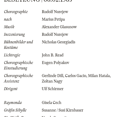
Choreographie
Rudolf Nurejew
nach
Marius Petipa
Musik
Alexander Glasunow
Inszenierung
Rudolf Nurejew
Bühnenbilder und
Nicholas Georgiadis
Kostüme
Lichtregie
John B. Read
Choreographische
Eugen Polyakov
Einstudierung
Choreographische
Gerlinde Dill
,
Carlos Gacio
,
Milan Hatala
,
Assistenz
Zoltan Nagy
Dirigent
Ulf Schirmer
Raymonda
Gisela Cech
Gräfin Sibylle
Susanne / Susi Kirnbauer