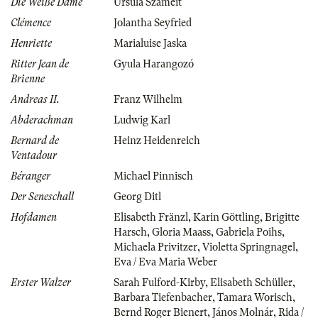
Die Weiße Dame
Ursula Szameit
Clémence
Jolantha Seyfried
Henriette
Marialuise Jaska
Ritter Jean de
Gyula Harangozó
Brienne
Andreas II.
Franz Wilhelm
Abderachman
Ludwig Karl
Bernard de
Heinz Heidenreich
Ventadour
Béranger
Michael Pinnisch
Der Seneschall
Georg Ditl
Hofdamen
Elisabeth Fränzl
,
Karin Göttling
,
Brigitte
Harsch
,
Gloria Maass
,
Gabriela Poihs
,
Michaela Privitzer
,
Violetta Springnagel
,
Eva / Eva Maria Weber
Erster Walzer
Sarah Fulford-Kirby
,
Elisabeth Schüller
,
Barbara Tiefenbacher
,
Tamara Worisch
,
Bernd Roger Bienert
,
János Molnár
,
Rida /