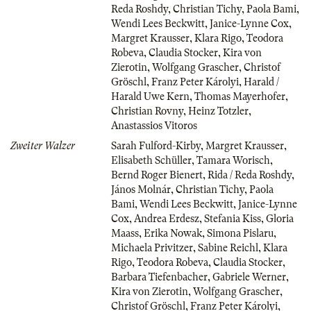
Reda Roshdy
,
Christian Tichy
,
Paola Bami
,
Wendi Lees Beckwitt
,
Janice-Lynne Cox
,
Margret Krausser
,
Klara Rigo
,
Teodora
Robeva
,
Claudia Stocker
,
Kira von
Zierotin
,
Wolfgang Grascher
,
Christof
Gröschl
,
Franz Peter Károlyi
,
Harald /
Harald Uwe Kern
,
Thomas Mayerhofer
,
Christian Rovny
,
Heinz Totzler
,
Anastassios Vitoros
Zweiter Walzer
Sarah Fulford-Kirby
,
Margret Krausser
,
Elisabeth Schüller
,
Tamara Worisch
,
Bernd Roger Bienert
,
Rida / Reda Roshdy
,
János Molnár
,
Christian Tichy
,
Paola
Bami
,
Wendi Lees Beckwitt
,
Janice-Lynne
Cox
,
Andrea Erdesz
,
Stefania Kiss
,
Gloria
Maass
,
Erika Nowak
,
Simona Pislaru
,
Michaela Privitzer
,
Sabine Reichl
,
Klara
Rigo
,
Teodora Robeva
,
Claudia Stocker
,
Barbara Tiefenbacher
,
Gabriele Werner
,
Kira von Zierotin
,
Wolfgang Grascher
,
Christof Gröschl
,
Franz Peter Károlyi
,