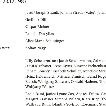
23.12.1983
Josef / Joseph Strauß
,
Johann Strauß (Vater)
,
Joha
Gerlinde Dill
Caspar Richter
Pantelis Dessyllas
Alice-Maria Schlesinger
istenz
Zoltan Nagy
Lilly Scheuermann / Jacob-Scheuermann
,
Gabriel
/ Susi Kirnbauer
,
Irene Cyrus
,
Susanne Fichtenba
Renate Loucky
,
Elisabeth Schüller
,
Anneliese Stei
Heinz Heidenreich
,
Michael Pinnisch
,
Bernd Roge
Blasch
,
Wolfgang Grascher
,
Oswald Haderer
,
Tho
Wolfgang Pöltner
Paola Bami
,
Janice-Lynne Cox
,
Andrea Erdesz
,
Sa
Margret Krausser
,
Simona Pislaru
,
Klara Rigo
,
Te
Waltraud Ruth
,
Jolantha Seyfried
,
Rosemarie Stad