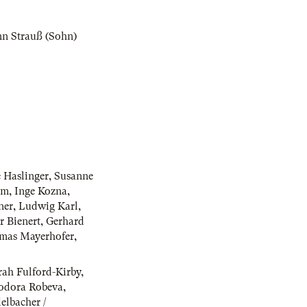
nn Strauß (Sohn)
e Haslinger
,
Susanne
um
,
Inge Kozna
,
ner
,
Ludwig Karl
,
r Bienert
,
Gerhard
mas Mayerhofer
,
rah Fulford-Kirby
,
odora Robeva
,
elbacher /