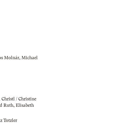
os Molnár
,
Michael
,
Christl / Christine
d Ruth
,
Elisabeth
z Totzler