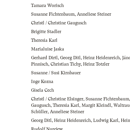
Tamara Worisch
Susanne Fichtenbaum
,
Anneliese Steiner
Christl / Christine Gaugusch
Brigitte Stadler
Theresia Karl
Marialuise Jaska
Gerhard Dirtl
,
Georg Ditl
,
Heinz Heidenreich
,
Ján
Pinnisch
,
Christian Tichy
,
Heinz Totzler
Susanne / Susi Kirnbauer
Inge Kozna
Gisela Cech
Christl / Christine Elsinger
,
Susanne Fichtenbaum
Gaugusch
,
Theresia Karl
,
Margit Kleindl
,
Waltrau
Schüller
,
Anneliese Steiner
Georg Ditl
,
Heinz Heidenreich
,
Ludwig Karl
,
Hein
Rudolf Nurejew