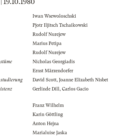
19.10.1980
Iwan Wsewoloschski
Pjotr Iljitsch Tschaikowski
Rudolf Nurejew
Marius Petipa
Rudolf Nurejew
ostüme
Nicholas Georgiadis
Ernst Märzendorfer
nstudierung
David Scott
,
Joanne Elizabeth Nisbet
istenz
Gerlinde Dill
,
Carlos Gacio
Franz Wilhelm
Karin Göttling
Anton Hejna
Marialuise Jaska