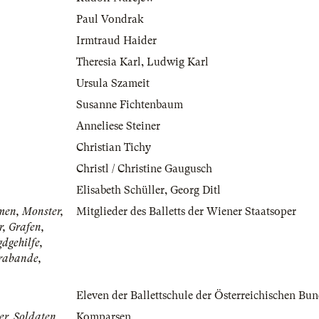
Paul Vondrak
Irmtraud Haider
Theresia Karl
,
Ludwig Karl
Ursula Szameit
Susanne Fichtenbaum
Anneliese Steiner
Christian Tichy
Christl / Christine Gaugusch
Elisabeth Schüller
,
Georg Ditl
men, Monster,
Mitglieder des Balletts der Wiener Staatsoper
r, Grafen,
gdgehilfe,
rabande,
Eleven der Ballettschule der Österreichischen Bun
er, Soldaten,
Komparsen