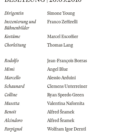
Dirigentin
Simone Young
Inszenierung und
Franco Zeffirelli
Bühnenbilder
Kostüme
Marcel Escoffier
Chorleitung
Thomas Lang
Rodolfo
Jean-François Borras
Mimì
Angel Blue
Marcello
Alessio Arduini
Schaunard
Clemens Unterreiner
Colline
Ryan Speedo Green
Musetta
Valentina Nafornita
Benoit
Alfred Šramek
Alcindoro
Alfred Šramek
Parpignol
Wolfram Igor Derntl