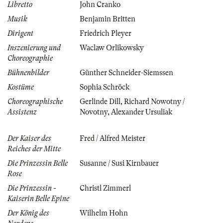
Libretto
John Cranko
Musik
Benjamin Britten
Dirigent
Friedrich Pleyer
Inszenierung und
Waclaw Orlikowsky
Choreographie
Bühnenbilder
Günther Schneider-Siemssen
Kostüme
Sophia Schröck
Choreographische
Gerlinde Dill
,
Richard Nowotny /
Assistenz
Novotny
,
Alexander Ursuliak
Der Kaiser des
Fred / Alfred Meister
Reiches der Mitte
Die Prinzessin Belle
Susanne / Susi Kirnbauer
Rose
Die Prinzessin -
Christl Zimmerl
Kaiserin Belle Epine
Der König des
Wilhelm Hohn