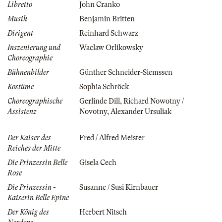
Libretto
John Cranko
Musik
Benjamin Britten
Dirigent
Reinhard Schwarz
Inszenierung und
Waclaw Orlikowsky
Choreographie
Bühnenbilder
Günther Schneider-Siemssen
Kostüme
Sophia Schröck
Choreographische
Gerlinde Dill
,
Richard Nowotny /
Assistenz
Novotny
,
Alexander Ursuliak
Der Kaiser des
Fred / Alfred Meister
Reiches der Mitte
Die Prinzessin Belle
Gisela Cech
Rose
Die Prinzessin -
Susanne / Susi Kirnbauer
Kaiserin Belle Epine
Der König des
Herbert Nitsch