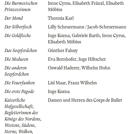
Die Burmesischen
Irene Cyrus
,
Elisabeth Fränzl
,
Elisabeth
Prinzessinnen
Möbius
Der Mond
Theresia Karl
Der Silberfisch
Lilly Scheuermann / Jacob-Scheuermann
Die Goldfische
Inge Kozna
,
Gabriele Barth
,
Irene Cyrus
,
Elisabeth Möbius
Das Seepferdchen
Günther Falusy
Die Medusen
Eva Bernhofer
,
Inge Hiltscher
Die anderen
Oswald Haderer
,
Wilhelm Hohn
Seepferdchen
Die Feuerfunken
Lisl Maar
,
Franz Wilhelm
Die erste Pagode
Inge Kozna
Kaiserliche
Damen und Herren des Corps de Ballet
Hofgesellschaft,
Begleiterinnen des
Königs des Nordens,
Westens, Südens,
Sterne, Wolken,