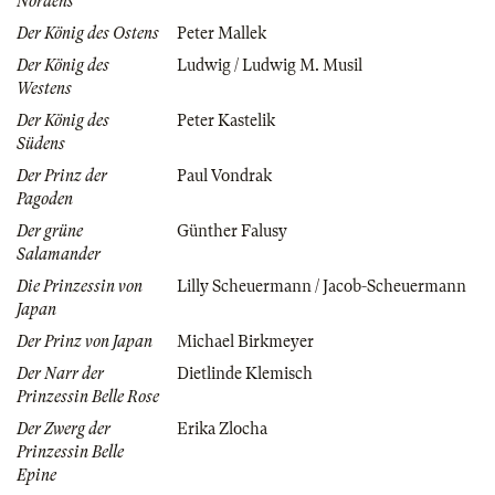
Nordens
Der König des Ostens
Peter Mallek
Der König des
Ludwig / Ludwig M. Musil
Westens
Der König des
Peter Kastelik
Südens
Der Prinz der
Paul Vondrak
Pagoden
Der grüne
Günther Falusy
Salamander
Die Prinzessin von
Lilly Scheuermann / Jacob-Scheuermann
Japan
Der Prinz von Japan
Michael Birkmeyer
Der Narr der
Dietlinde Klemisch
Prinzessin Belle Rose
Der Zwerg der
Erika Zlocha
Prinzessin Belle
Epine