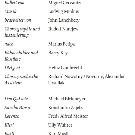
Ballett von
Miguel Cervantes
Musik
Ludwig Minkus
bearbeitet von
John Lanchbery
Choreographie und
Rudolf Nurejew
Inszenierung
nach
Marius Petipa
Bühnenbilder und
Barry Kay
Kostüme
Dirigent
Heinz Lambrecht
Choreographische
Richard Nowotny / Novotny
,
Alexander
Assistenz
Ursuliak
Don Quixote
Michael Birkmeyer
Sancho Pansa
Konstantin Zajetz
Lorenzo
Fred / Alfred Meister
Kitri
Ully Wührer
Basil
Karl Musil