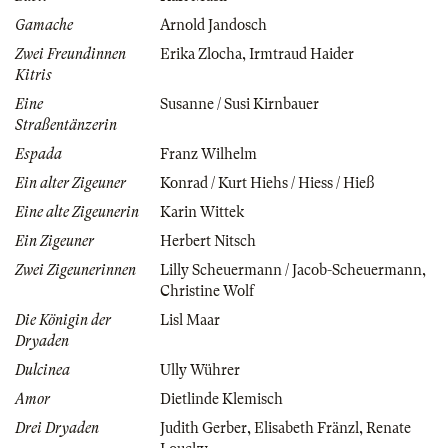
Gamache
Arnold Jandosch
Zwei Freundinnen
Erika Zlocha
,
Irmtraud Haider
Kitris
Eine
Susanne / Susi Kirnbauer
Straßentänzerin
Espada
Franz Wilhelm
Ein alter Zigeuner
Konrad / Kurt Hiehs / Hiess / Hieß
Eine alte Zigeunerin
Karin Wittek
Ein Zigeuner
Herbert Nitsch
Zwei Zigeunerinnen
Lilly Scheuermann / Jacob-Scheuermann
,
Christine Wolf
Die Königin der
Lisl Maar
Dryaden
Dulcinea
Ully Wührer
Amor
Dietlinde Klemisch
Drei Dryaden
Judith Gerber
,
Elisabeth Fränzl
,
Renate