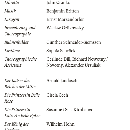
Libretto
John Cranko
Musik
Benjamin Britten
Dirigent
Ernst Märzendorfer
Inszenierung und
Waclaw Orlikowsky
Choreographie
Bühnenbilder
Günther Schneider-Siemssen
Kostüme
Sophia Schröck
Choreographische
Gerlinde Dill
,
Richard Nowotny /
Assistenz
Novotny
,
Alexander Ursuliak
Der Kaiser des
Arnold Jandosch
Reiches der Mitte
Die Prinzessin Belle
Gisela Cech
Rose
Die Prinzessin -
Susanne / Susi Kirnbauer
Kaiserin Belle Epine
Der König des
Wilhelm Hohn