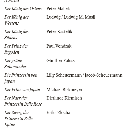
Nordens
Der König des Ostens
Peter Mallek
Der König des
Ludwig / Ludwig M. Musil
Westens
Der König des
Peter Kastelik
Südens
Der Prinz der
Paul Vondrak
Pagoden
Der grüne
Günther Falusy
Salamander
Die Prinzessin von
Lilly Scheuermann / Jacob-Scheuermann
Japan
Der Prinz von Japan
Michael Birkmeyer
Der Narr der
Dietlinde Klemisch
Prinzessin Belle Rose
Der Zwerg der
Erika Zlocha
Prinzessin Belle
Epine